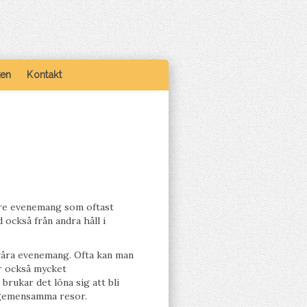
ken
Kontakt
dre evenemang som oftast
 också från andra håll i
 våra evenemang. Ofta kan man
är också mycket
rukar det löna sig att bli
 gemensamma resor.