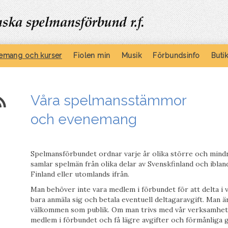
emang och kurser
Fiolen min
Musik
Förbundsinfo
Buti
Våra spelmansstämmor
och evenemang
Spelmansförbundet ordnar varje år olika större och min
samlar spelmän från olika delar av Svenskfinland och ibland
Finland eller utomlands ifrån.
Man behöver inte vara medlem i förbundet för att delta i
bara anmäla sig och betala eventuell deltagaravgift. Man 
välkommen som publik. Om man trivs med vår verksamhet b
medlem i förbundet och få lägre avgifter och förmånliga