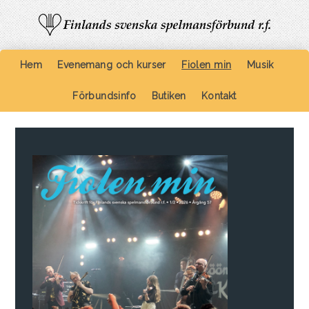
Hem
Evenemang och kurser
Fiolen min
Musik
Förbundsinfo
Butiken
Kontakt