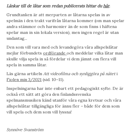
Länkar till de låtar som redan publicerats hittar du
här
.
Grundtanken är att merparten av låtarna spelas in av
spelmän i den trakt varifrån låtarna kommer (om man spelar
andra stämmor och harmonier än de som finns i häftena
spelar man in sin lokala version), men ingen regel är utan
undantag...
Den som vill vara med och levandegöra våra allspelslåtar
mejlar förbundets
ordförande
och meddelar vilka låtar man
skulle vilja spela in så fördelar vi dem jämnt om flera vill
spela in samma låtar.
Läs gärna artikeln
Att videofilma och synliggöra på nätet
i
Fiolen min 3/2021
(sid. 10–11).
Inspelningarna har inte enbart ett pedagogiskt syfte. De är
också ett sätt att göra den finlandssvenska
spelmansmusiken känd utanför våra egna kretsar och våra
allspelslåtar tillgängliga för ännu fler – både för dem som
vill spela och dem som vill lyssna!
Synnöve Svanström