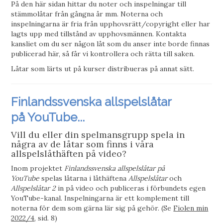
På den här sidan hittar du noter och inspelningar till
stämmolåtar från gångna år mm. Noterna och
inspelningarna är fria från upphovsrätt/copyright eller har
lagts upp med tillstånd av upphovsmännen. Kontakta
kansliet om du ser någon låt som du anser inte borde finnas
publicerad här, så får vi kontrollera och rätta till saken.
Låtar som lärts ut på kurser distribueras på annat sätt.
Finlandssvenska allspelslåtar
på YouTube...
Vill du eller din spelmansgrupp spela in
några av de låtar som finns i våra
allspelslåthäften på video?
Inom projektet
Finlandssvenska allspelslåtar på
YouTube
spelas låtarna i låthäftena
Allspelslåtar
och
Allspelslåtar 2
in på video och publiceras i förbundets egen
YouTube-kanal. Inspelningarna är ett komplement till
noterna för dem som gärna lär sig på gehör. (Se
Fiolen min
2022/4
, sid. 8)