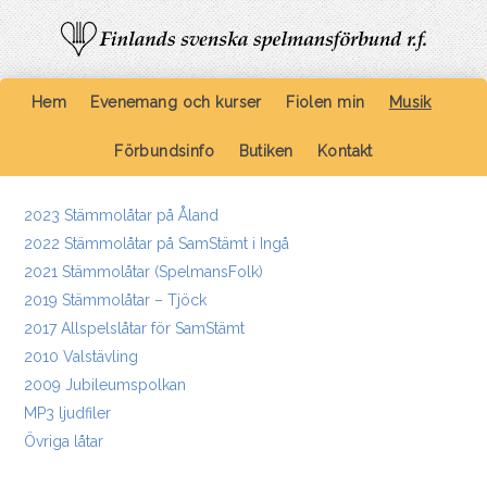
Hem
Evenemang och kurser
Fiolen min
Musik
Förbundsinfo
Butiken
Kontakt
2023 Stämmolåtar på Åland
2022 Stämmolåtar på SamStämt i Ingå
2021 Stämmolåtar (SpelmansFolk)
2019 Stämmolåtar – Tjöck
2017 Allspelslåtar för SamStämt
2010 Valstävling
2009 Jubileumspolkan
MP3 ljudfiler
Övriga låtar