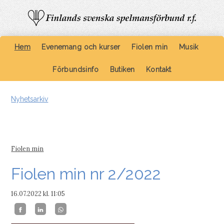
Hem
Evenemang och kurser
Fiolen min
Musik
Förbundsinfo
Butiken
Kontakt
Nyhetsarkiv
Fiolen min
Fiolen min nr 2/2022
16.07.2022
kl. 11:05