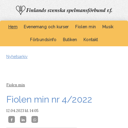
Hem
Evenemang och kurser
Fiolen min
Musik
Förbundsinfo
Butiken
Kontakt
Nyhetsarkiv
Fiolen min
Fiolen min nr 4/2022
12.04.2023
kl. 14:05