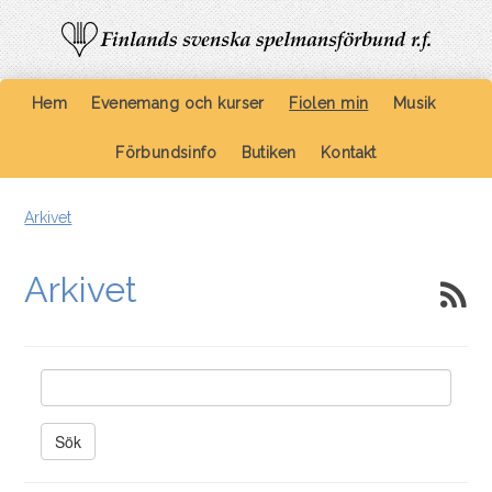
Hem
Evenemang och kurser
Fiolen min
Musik
Förbundsinfo
Butiken
Kontakt
Arkivet
Arkivet
Sök