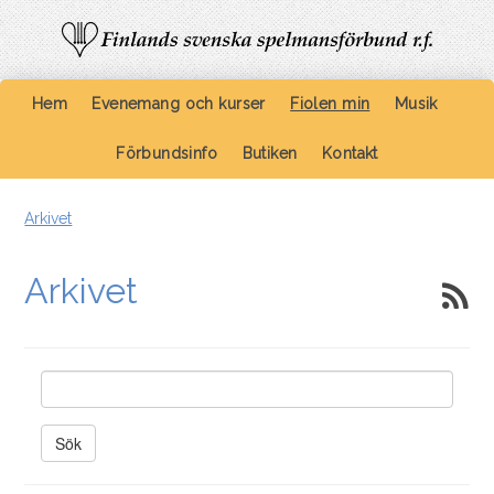
Hem
Evenemang och kurser
Fiolen min
Musik
Förbundsinfo
Butiken
Kontakt
Arkivet
Arkivet
Sök